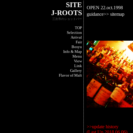
SITE
OPEN 22.oct.1998
J-ROOTS
guidance>>
sitemap
三次市のショットバー
TOP
Selection
Arrival
Fair
Bosyu
Info & Map
Menu
View
Link
Gallery
Flavor of Malt
>>update history
(Last Up 2018.06.06)