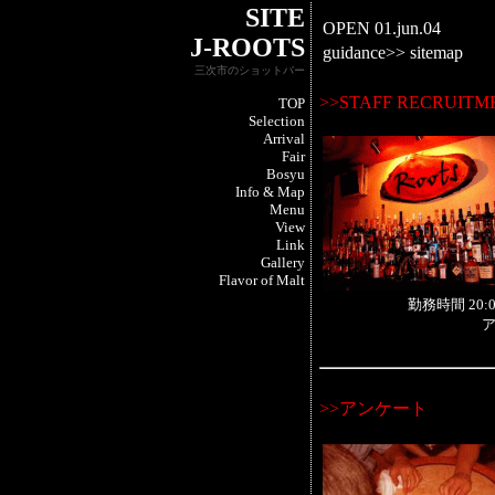
SITE
OPEN 01.jun.04
J-ROOTS
guidance>>
sitemap
三次市のショットバー
>>STAFF RECRUITM
TOP
Selection
Arrival
Fair
Bosyu
Info & Map
Menu
View
Link
Gallery
Flavor of Malt
勤務時間 20
ア
>>アンケート